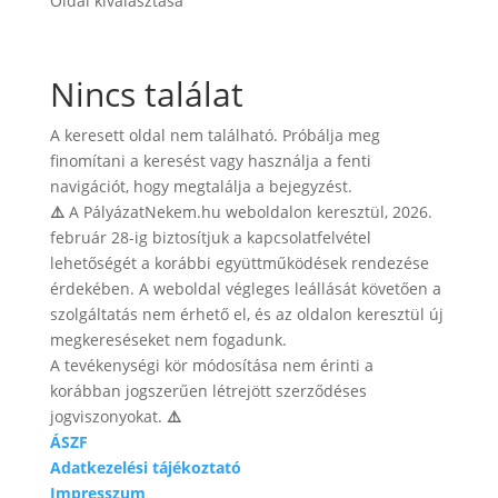
Oldal kiválasztása
Nincs találat
A keresett oldal nem található. Próbálja meg
finomítani a keresést vagy használja a fenti
navigációt, hogy megtalálja a bejegyzést.
⚠️
A PályázatNekem.hu weboldalon keresztül, 2026.
február 28-ig biztosítjuk a kapcsolatfelvétel
lehetőségét a korábbi együttműködések rendezése
érdekében. A weboldal végleges leállását követően a
szolgáltatás nem érhető el, és az oldalon keresztül új
megkereséseket nem fogadunk.
A tevékenységi kör módosítása nem érinti a
korábban jogszerűen létrejött szerződéses
jogviszonyokat.
⚠️
ÁSZF
Adatkezelési tájékoztató
Impresszum