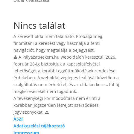
Oldal kiválasztása
Nincs találat
A keresett oldal nem található. Próbálja meg
finomítani a keresést vagy használja a fenti
navigációt, hogy megtalálja a bejegyzést.
⚠️
A PályázatNekem.hu weboldalon keresztül, 2026.
február 28-ig biztosítjuk a kapcsolatfelvétel
lehetőségét a korábbi együttműködések rendezése
érdekében. A weboldal végleges leállását követően a
szolgáltatás nem érhető el, és az oldalon keresztül új
megkereséseket nem fogadunk.
A tevékenységi kör módosítása nem érinti a
korábban jogszerűen létrejött szerződéses
jogviszonyokat.
⚠️
ÁSZF
Adatkezelési tájékoztató
Impresszum