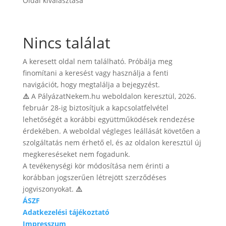
Oldal kiválasztása
Nincs találat
A keresett oldal nem található. Próbálja meg
finomítani a keresést vagy használja a fenti
navigációt, hogy megtalálja a bejegyzést.
⚠️
A PályázatNekem.hu weboldalon keresztül, 2026.
február 28-ig biztosítjuk a kapcsolatfelvétel
lehetőségét a korábbi együttműködések rendezése
érdekében. A weboldal végleges leállását követően a
szolgáltatás nem érhető el, és az oldalon keresztül új
megkereséseket nem fogadunk.
A tevékenységi kör módosítása nem érinti a
korábban jogszerűen létrejött szerződéses
jogviszonyokat.
⚠️
ÁSZF
Adatkezelési tájékoztató
Impresszum