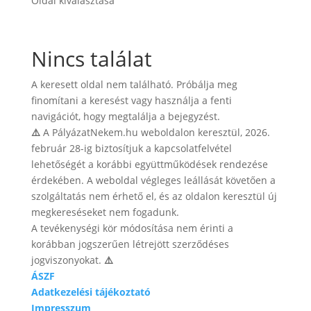
Oldal kiválasztása
Nincs találat
A keresett oldal nem található. Próbálja meg
finomítani a keresést vagy használja a fenti
navigációt, hogy megtalálja a bejegyzést.
⚠️
A PályázatNekem.hu weboldalon keresztül, 2026.
február 28-ig biztosítjuk a kapcsolatfelvétel
lehetőségét a korábbi együttműködések rendezése
érdekében. A weboldal végleges leállását követően a
szolgáltatás nem érhető el, és az oldalon keresztül új
megkereséseket nem fogadunk.
A tevékenységi kör módosítása nem érinti a
korábban jogszerűen létrejött szerződéses
jogviszonyokat.
⚠️
ÁSZF
Adatkezelési tájékoztató
Impresszum