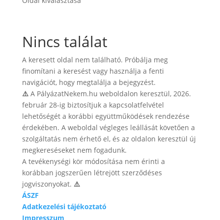
Oldal kiválasztása
Nincs találat
A keresett oldal nem található. Próbálja meg
finomítani a keresést vagy használja a fenti
navigációt, hogy megtalálja a bejegyzést.
⚠️
A PályázatNekem.hu weboldalon keresztül, 2026.
február 28-ig biztosítjuk a kapcsolatfelvétel
lehetőségét a korábbi együttműködések rendezése
érdekében. A weboldal végleges leállását követően a
szolgáltatás nem érhető el, és az oldalon keresztül új
megkereséseket nem fogadunk.
A tevékenységi kör módosítása nem érinti a
korábban jogszerűen létrejött szerződéses
jogviszonyokat.
⚠️
ÁSZF
Adatkezelési tájékoztató
Impresszum