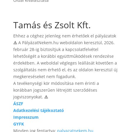
Oldal kiválasztása
Tamás és Zsolt Kft.
Ehhez a céghez jelenleg nem érhetőek el pályázatok
⚠️
A PályázatNekem.hu weboldalon keresztül, 2026.
február 28-ig biztosítjuk a kapcsolatfelvétel
lehetőségét a korábbi együttműködések rendezése
érdekében. A weboldal végleges leállását követően a
szolgáltatás nem érhető el, és az oldalon keresztül új
megkereséseket nem fogadunk.
A tevékenységi kör módosítása nem érinti a
korábban jogszerűen létrejött szerződéses
jogviszonyokat.
⚠️
ÁSZF
Adatkezelési tájékoztató
Impresszum
GYFK
Minden jog fentartva:
palyazatnekem.hu