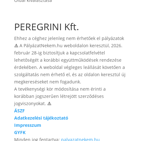
Oldal kiválasztása
PEREGRINI Kft.
Ehhez a céghez jelenleg nem érhetőek el pályázatok
⚠️
A PályázatNekem.hu weboldalon keresztül, 2026.
február 28-ig biztosítjuk a kapcsolatfelvétel
lehetőségét a korábbi együttműködések rendezése
érdekében. A weboldal végleges leállását követően a
szolgáltatás nem érhető el, és az oldalon keresztül új
megkereséseket nem fogadunk.
A tevékenységi kör módosítása nem érinti a
korábban jogszerűen létrejött szerződéses
jogviszonyokat.
⚠️
ÁSZF
Adatkezelési tájékoztató
Impresszum
GYFK
Minden jog fentartva:
palyazatnekem.hu